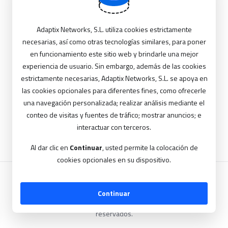
Adaptix Networks, S.L. utiliza cookies estrictamente
Recordar Datos de Usuario
necesarias, así como otras tecnologías similares, para poner
en funcionamiento este sitio web y brindarle una mejor
Ingresar
experiencia de usuario. Sin embargo, además de las cookies
estrictamente necesarias, Adaptix Networks, S.L. se apoya en
las cookies opcionales para diferentes fines, como ofrecerle
una navegación personalizada; realizar análisis mediante el
conteo de visitas y fuentes de tráfico; mostrar anuncios; e
interactuar con terceros.
Al dar clic en
Continuar
, usted permite la colocación de
cookies opcionales en su dispositivo.
Continuar
Copyright © 2026 Adaptix Networks S.L.. Todos los derechos
reservados.