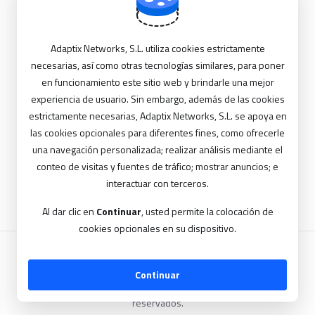
Se incluye con cada plan
Adaptix Networks, S.L. utiliza cookies estrictamente
necesarias, así como otras tecnologías similares, para poner
Copia de Seguridad cada 4 Horas en mismo Centro
en funcionamiento este sitio web y brindarle una mejor
de Datos
experiencia de usuario. Sin embargo, además de las cookies
estrictamente necesarias, Adaptix Networks, S.L. se apoya en
Copia de Seguridad diaria a Centro de Datos
las cookies opcionales para diferentes fines, como ofrecerle
alterno
una navegación personalizada; realizar análisis mediante el
Soporte Técnico
conteo de visitas y fuentes de tráfico; mostrar anuncios; e
interactuar con terceros.
Al dar clic en
Continuar
, usted permite la colocación de
cookies opcionales en su dispositivo.
Continuar
Copyright © 2026 Adaptix Networks S.L.. Todos los derechos
reservados.