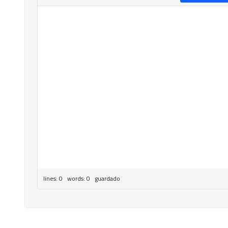
lines: 0 words: 0
guardado