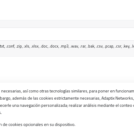
t, .conf, .zip, .xls, .xlsx, .doc, .docx, .mp3, .wav, .rar, .bak, .csv, .pcap, .csr, .key
e necesarias, así como otras tecnologías similares, para poner en funcionam
mbargo, además de las cookies estrictamente necesarias, Adaptix Networks, 
ecerle una navegación personalizada; realizar análisis mediante el conteo d
s.
ón de cookies opcionales en su dispositivo.