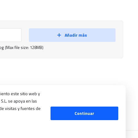
Añadir más
, .log (Max file size: 128MB)
iento este sitio web y
S.L. se apoya en las
e visitas y fuentes de
Continuar